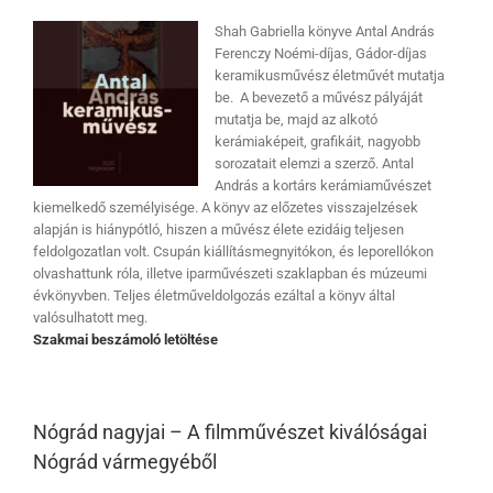
Shah Gabriella könyve Antal András
Ferenczy Noémi-díjas, Gádor-díjas
keramikusművész életművét mutatja
be. A bevezető a művész pályáját
mutatja be, majd az alkotó
kerámiaképeit, grafikáit, nagyobb
sorozatait elemzi a szerző. Antal
András a kortárs kerámiaművészet
kiemelkedő személyisége. A könyv az előzetes visszajelzések
alapján is hiánypótló, hiszen a művész élete ezidáig teljesen
feldolgozatlan volt. Csupán kiállításmegnyitókon, és leporellókon
olvashattunk róla, illetve iparművészeti szaklapban és múzeumi
évkönyvben. Teljes életműveldolgozás ezáltal a könyv által
valósulhatott meg.
Szakmai beszámoló letöltése
Nógrád nagyjai – A filmművészet kiválóságai
Nógrád vármegyéből