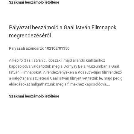
Szakmai beszámoló letöltése
Pályázati beszámoló a Gaál István Filmnapok
megrendezéséről
Pályázati azonosító: 102108/01350
A képíró Gaál István c. időszaki, majd állandó kiállításhoz
kapcsolódva valósítottuk meg a Dornyay Béla Múzeumban a Gaál
István Filmnapokat. A rendezvényeken a Kossuth-díjas filmrendező,
a salgótarjáni születésű Gaál István filmjeit vetítettük le, majd pedig
előadásokat hallgathattunk meg a filmekhez kapcsolódva….
Szakmai beszámoló letöltése