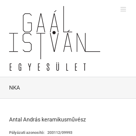
Skip
to
content
NKA
Antal András keramikusművész
Pályázati azonosító: 203112/09993