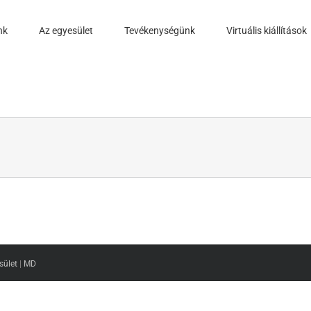
nk
Az egyesület
Tevékenységünk
Virtuális kiállítások
sület
|
MD