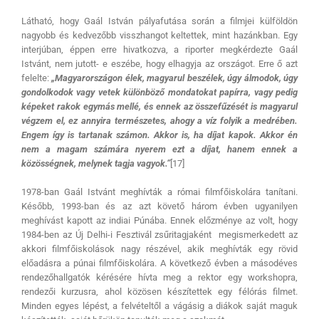
Látható, hogy Gaál István pályafutása során a filmjei külföldön
nagyobb és kedvezőbb visszhangot keltettek, mint hazánkban. Egy
interjúban, éppen erre hivatkozva, a riporter megkérdezte Gaál
Istvánt, nem jutott- e eszébe, hogy elhagyja az országot. Erre ő azt
felelte:
„Magyarországon élek, magyarul beszélek, úgy álmodok, úgy
gondolkodok vagy vetek különböző mondatokat papírra, vagy pedig
képeket rakok egymás mellé, és ennek az összefűzését is magyarul
végzem el, ez annyira természetes, ahogy a víz folyik a medrében.
Engem így is tartanak számon. Akkor is, ha díjat kapok. Akkor én
nem a magam számára nyerem ezt a díjat, hanem ennek a
közösségnek, melynek tagja vagyok.”
[17]
1978-ban Gaál Istvánt meghívták a római filmfőiskolára tanítani.
Később, 1993-ban és az azt követő három évben ugyanilyen
meghívást kapott az indiai Púnába. Ennek előzménye az volt, hogy
1984-ben az Új Delhi-i Fesztivál zsűritagjaként megismerkedett az
akkori filmfőiskolások nagy részével, akik meghívták egy rövid
előadásra a púnai filmfőiskolára. A következő évben a másodéves
rendezőhallgatók kérésére hívta meg a rektor egy workshopra,
rendezői kurzusra, ahol közösen készítettek egy félórás filmet.
Minden egyes lépést, a felvételtől a vágásig a diákok saját maguk