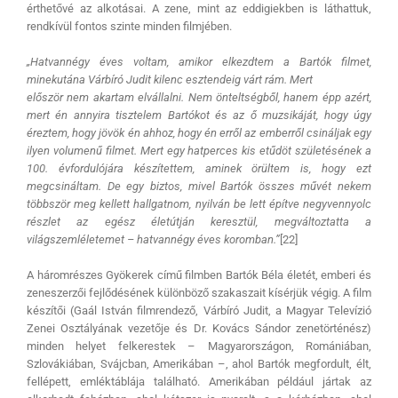
érthetővé az alkotásai. A zene, mint az eddigiekben is láthattuk,
rendkívül fontos szinte minden filmjében.
„Hatvannégy éves voltam, amikor elkezdtem a Bartók filmet,
minekutána Várbíró Judit kilenc esztendeig várt rám. Mert
először nem akartam elvállalni. Nem önteltségből, hanem épp azért,
mert én annyira tisztelem Bartókot és az ő muzsikáját, hogy úgy
éreztem, hogy jövök én ahhoz, hogy én erről az emberről csináljak egy
ilyen volumenű filmet. Mert egy hatperces kis etűdöt születésének a
100. évfordulójára készítettem, aminek örültem is, hogy ezt
megcsináltam. De egy biztos, mivel Bartók összes művét nekem
többször meg kellett hallgatnom, nyilván be lett építve negyvennyolc
részlet az egész életútján keresztül, megváltoztatta a
világszemléletemet – hatvannégy éves koromban.”
[22]
A háromrészes Gyökerek című filmben Bartók Béla életét, emberi és
zeneszerzői fejlődésének különböző szakaszait kísérjük végig. A film
készítői (Gaál István filmrendező, Várbíró Judit, a Magyar Televízió
Zenei Osztályának vezetője és Dr. Kovács Sándor zenetörténész)
minden helyet felkerestek – Magyarországon, Romániában,
Szlovákiában, Svájcban, Amerikában –, ahol Bartók megfordult, élt,
fellépett, emléktáblája található. Amerikában például jártak az