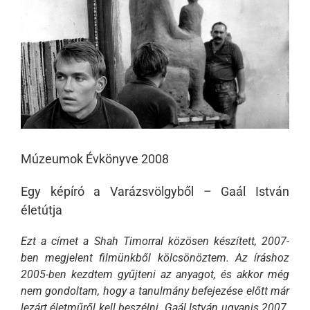
Múzeumok Évkönyve 2008
Egy képíró a Varázsvölgyből – Gaál István
életútja
Ezt a címet a Shah Timorral közösen készített, 2007-
ben megjelent filmünkből kölcsönöztem. Az íráshoz
2005-ben kezdtem gyűjteni az anyagot, és akkor még
nem gondoltam, hogy a tanulmány befejezése előtt már
lezárt életműről kell beszélni. Gaál István ugyanis 2007.