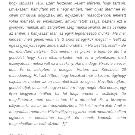
hogy labilissá válik. Ezért feszesen kellett aláverni, hogy tartson.
Emlékszem, bámultam ezt a négy embert, mert olyan ütemmel és
olyan ritmussal dolgoztak, ami egyszerűen másodperccel lehetett
volna mérhető, és emlékszem, amikor tátott szájjal néztem ezt a
gyönyörű munkát, ami zárójelben szép munka kívülről, de ha csinálja
az ember, a bányászat után az egyik legnehezebb munka. Ma már
nincsen, mert gépek verik alá. S akkor az egyikük megállt – leállt az
egész gyönyörűséges zene, s azt mondotta: – Na, beállsz, öcsi? – Be
én, mondtam hetykén. Odamentem, és picikét a fejembe ütött a
gondolat, hogy kissé elhamarkodott volt ez a jelentkezés, mert
iszonyatosan nehéz volt ez a csákány. Hát mindegy. Elkezdte a vezér
ütni. És én beléptem a dologba. Vertem alá. Körülbelül 20
másodpercig. Hát azt hittem, hogy leszakad már a kezem. Úgyhogy
sajnálatos módon, az én hibámból leállt az egész. Nevettek rajtam,
gondolhatjuk, de annak nagyon örültem, hogy megértették persze, egy
ilyen kisgyerek örülhet, ha fel tudja emelni a csákányt. De
megdicsértek, mert nem estem ki a ritmusból. Ez a bizonyos
pályamunka volt az, ami visszaköszönt a főiskolai éveim alatt. Amikor
fotografálni mentem a Hűvösvölgybe, egyszer csak messziről hallom
ugyanezt a csodálatos hangot, és ennek kapcsán aztán
megcsináltam az első vázlatot.
[5]”