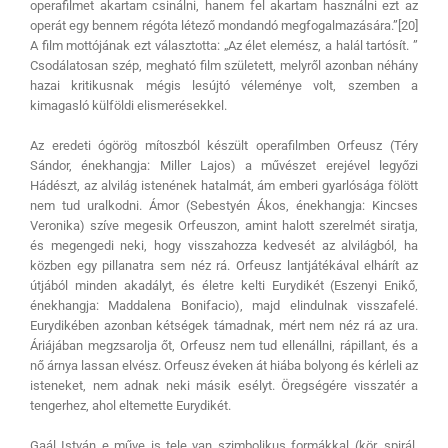
operafilmet akartam csinálni, hanem fel akartam használni ezt az
operát egy bennem régóta létező mondandó megfogalmazására.”[20]
A film mottójának ezt választotta: „Az élet elemész, a halál tartósít. ”
Csodálatosan szép, megható film született, melyről azonban néhány
hazai kritikusnak mégis lesújtó véleménye volt, szemben a
kimagasló külföldi elismerésekkel.
Az eredeti ógörög mítoszból készült operafilmben Orfeusz (Téry
Sándor, énekhangja: Miller Lajos) a művészet erejével legyőzi
Hádészt, az alvilág istenének hatalmát, ám emberi gyarlósága fölött
nem tud uralkodni. Ámor (Sebestyén Ákos, énekhangja: Kincses
Veronika) szíve megesik Orfeuszon, amint halott szerelmét siratja,
és megengedi neki, hogy visszahozza kedvesét az alvilágból, ha
közben egy pillanatra sem néz rá. Orfeusz lantjátékával elhárít az
útjából minden akadályt, és életre kelti Eurydikét (Eszenyi Enikő,
énekhangja: Maddalena Bonifacio), majd elindulnak visszafelé.
Eurydikében azonban kétségek támadnak, mért nem néz rá az ura.
Áriájában megzsarolja őt, Orfeusz nem tud ellenállni, rápillant, és a
nő árnya lassan elvész. Orfeusz éveken át hiába bolyong és kérleli az
isteneket, nem adnak neki másik esélyt. Öregségére visszatér a
tengerhez, ahol eltemette Eurydikét.
Gaál István e műve is tele van szimbolikus formákkal (kör, spirál,