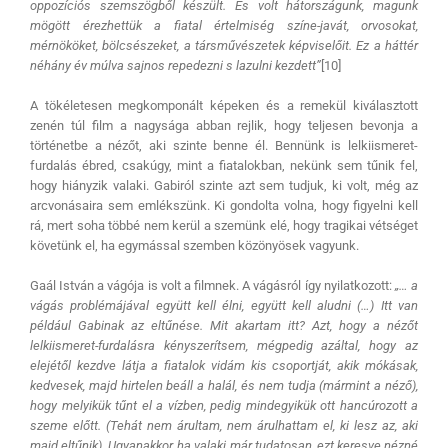
oppozíciós szemszögből készült. És volt hátországunk, magunk
mögött érezhettük a fiatal értelmiség színe-javát, orvosokat,
mérnököket, bölcsészeket, a társművészetek képviselőit. Ez a háttér
néhány év múlva sajnos repedezni s lazulni kezdett”
[10]
A tökéletesen megkomponált képeken és a remekül kiválasztott
zenén túl film a nagysága abban rejlik, hogy teljesen bevonja a
történetbe a nézőt, aki szinte benne él. Bennünk is lelkiismeret-
furdalás ébred, csakúgy, mint a fiatalokban, nekünk sem tűnik fel,
hogy hiányzik valaki. Gabiról szinte azt sem tudjuk, ki volt, még az
arcvonásaira sem emlékszünk. Ki gondolta volna, hogy figyelni kell
rá, mert soha többé nem kerül a szemünk elé, hogy tragikai vétséget
követünk el, ha egymással szemben közönyösek vagyunk.
Gaál István a vágója is volt a filmnek. A vágásról így nyilatkozott:
„… a
vágás problémájával együtt kell élni, együtt kell aludni (…) Itt van
például Gabinak az eltűnése. Mit akartam itt? Azt, hogy a nézőt
lelkiismeret-furdalásra kényszerítsem, mégpedig azáltal, hogy az
elejétől kezdve látja a fiatalok vidám kis csoportját, akik mókásak,
kedvesek, majd hirtelen beáll a halál, és nem tudja (mármint a néző),
hogy melyikük tűnt el a vízben, pedig mindegyikük ott hancúrozott a
szeme előtt. (Tehát nem árultam, nem árulhattam el, ki lesz az, aki
majd eltűnik). Ugyanakkor, ha valaki már tudatosan, ezt keresve nézné