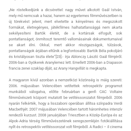
„Ne röstelkedjünk a dicsérettel: nagy művet alkotott Gaál István,
mely mű nemcsak a hazai, hanem az egyetemes filmművészetben is
új törekvést jelent, mert elvetette a kényelmes és megszokott
formákat, életregényes, játékfilmes halhatatlansággá nem akarta
sekélyesíteni Bartók életét, de a kortársak elfogult, sok
pontatlanságot, önmítoszt teremtő vallomásainak dokumentumaival
se akart élni. Okkal, mert akkor részigazságok, túlzások,
pontatlanságok árjában eltűnik a legfontosabb: Bartók Béla pokoljáró
és kristályosan tiszta élete”[23].- írja Ablonczy László Gaál filmjéről.
2006-ban a Gyökerek Aranylemez lett. Emellett 2006-ban a Diapason
francia zenei szaklap díját, az Arany Hangvillát is megkapta.
A magyaron kívül azonban a nemzetközi közönség is máig szereti:
2006. májusában Velencében vetítettek retrospektív programot
munkáiból válogatva, előtte februárban a genfi CAC Voltaire
filmművészeti központ mutatott be vetítéssorozatot filmjeiből. 2006
nyarán felkérték, hogy a lisszaboni operában állítsa színpadra Verdi
Macbethjét. 2007 májusában Velencében tartott háromhetes intenzív
rendezői kurzust. 2008 januárjában Triesztben a Közép-Európa és az
Alpok-Adria térség filmművészetének seregszemléjén fotókiállítása
nyílt és retrospektív vetítéssorozat volt filmjeiből. A Radici – il cinema