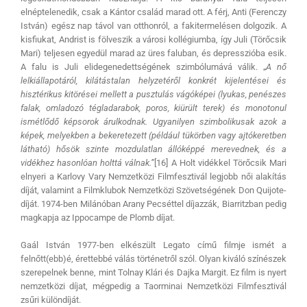
elnéptelenedik, csak a Kántor család marad ott. A férj, Anti (Ferenczy
István) egész nap távol van otthonról, a fakitermelésen dolgozik. A
kisfiukat, Andrist is fölveszik a városi kollégiumba, így Juli (Törőcsik
Mari) teljesen egyedül marad az üres faluban, és depresszióba esik.
A falu is Juli elidegenedettségének szimbólumává válik. „
A nő
lelkiállapotáról, kilátástalan helyzetéről konkrét kijelentései és
hisztérikus kitörései mellett a pusztulás vágóképei (lyukas, penészes
falak, omladozó tégladarabok, poros, kiürült terek) és monotonul
ismétlődő képsorok árulkodnak. Ugyanilyen szimbolikusak azok a
képek, melyekben a bekeretezett (például tükörben vagy ajtókeretben
látható) hősök szinte mozdulatlan állóképpé merevednek, és a
vidékhez hasonlóan holttá válnak.”
[16] A Holt vidékkel Törőcsik Mari
elnyeri a Karlovy Vary Nemzetközi Filmfesztivál legjobb női alakítás
díját, valamint a Filmklubok Nemzetközi Szövetségének Don Quijote-
díját. 1974-ben Milánóban Arany Pecséttel díjazzák, Biarritzban pedig
magkapja az Ippocampe de Plomb díjat.
Gaál István 1977-ben elkészült Legato című filmje ismét a
felnőtt(ebb)é, érettebbé válás történetről szól. Olyan kiváló színészek
szerepelnek benne, mint Tolnay Klári és Dajka Margit. Ez film is nyert
nemzetközi díjat, mégpedig a Taorminai Nemzetközi Filmfesztivál
zsűri különdíját.