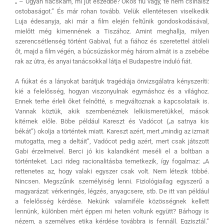
„ – Ugyan fiacskám, mi jut eszedbe? Okos fiú vagy, te nem csinálsz
ostobaságot.” És már rohan tovább. Velük ellentétesen viselkedik
Luja édesanyja, aki már a film elején feltűnik gondoskodásával,
mielőtt még kimennének a Tiszához. Amint meghallja, milyen
szerencsétlenség történt Gabival, fut a fiához és szeretettel átöleli
őt, majd a film végén, a búcsúzáskor még három almát is a zsebébe
rak az útra, és anyai tanácsokkal látja el Budapestre induló fiát.
A fiúkat és a lányokat barátjuk tragédiája önvizsgálatra kényszeríti:
kié a felelősség, hogyan viszonyulnak egymáshoz és a világhoz.
Ennek terhe érleli őket felnőtté, s megváltoznak a kapcsolataik is.
Vannak köztük, akik szembenéznek lelkiismeretükkel, mások
kitérnek előle. Böbe például Kareszt és Vadócot („a satnya kis
békát”) okolja a történtek miatt. Kareszt azért, mert „mindig az izmait
mutogatta, meg a deltáit”, Vadócot pedig azért, mert csak játszott
Gabi érzelmeivel. Berci jó kis kalandként meséli el a boltban a
történteket. Laci rideg racionalitásba temetkezik, így fogalmaz: „A
rettenetes az, hogy valaki egyszer csak volt. Nem létezik többé.
Nincsen. Megszűnik személyiség lenni. Fiziológiailag egyszerű a
magyarázat: vérkeringés, légzés, anyagcsere, stb. De itt van például
a felelősség kérdése. Nekünk valamiféle közösségnek kellett
lennünk, különben mért éppen mi heten voltunk együtt? Bárhogy is
nézem, a személyes etika kérdése továbbra is fennáll. Egzisztál.”