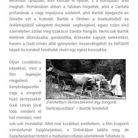
elkorhadt faházban, ahol kétszer is nyaralt, s a kórházban, ahol
meghalt. Romániában abban a faluban forgattak, ahol a Cantata
profanának a nagy impulzusa született, ahol Bartók lejegyezte és
felvette ezt a kolindát. Bartók a filmben a levelezéséből és
önéletrajzából válogatott részletek segítségével, egyes szám első
személyben szólal meg Szakácsi Sándor hangján. Nemcsak Bartók
életének állomásaiba, gondolatiba, érzéseibe kapunk betekintést,
hanem a Gaál István által gyönyörűen összeválogatott és felfűzött
képek és korabeli felvételek révén egy egész korszakba.
Olyan csodálatos
képekkel, mint a
film legelején
megjelenő a
kenyérdagasztás
vagy a zongorát
húzó ökrösszekér
„Felvitettem ökrösszekérrel egy zongorát
Gaál István jóval
Gerlicepusztára” – Bartók leveleiből
több mindent el
tud mondani, mint
sok-sok mondattal. Mint már korábban említettem, a film központi
szimbólumát Salgótarjánban, a Dolinkában találta meg, de
Salgótarjánban történt a medvetáncoltatás jelenetének felvétele is.