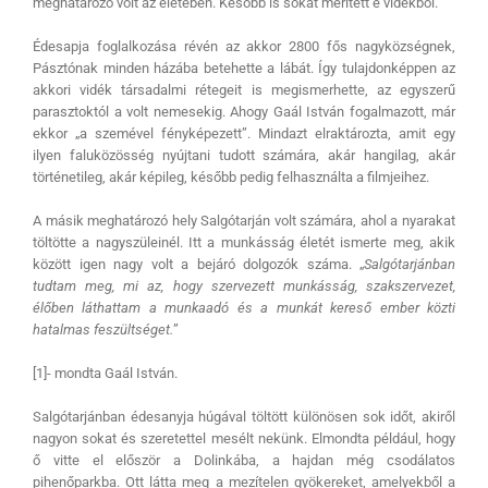
meghatározó volt az életében. Később is sokat merített e vidékből.
Édesapja foglalkozása révén az akkor 2800 fős nagyközségnek,
Pásztónak minden házába betehette a lábát. Így tulajdonképpen az
akkori vidék társadalmi rétegeit is megismerhette, az egyszerű
parasztoktól a volt nemesekig. Ahogy Gaál István fogalmazott, már
ekkor „a szemével fényképezett”. Mindazt elraktározta, amit egy
ilyen faluközösség nyújtani tudott számára, akár hangilag, akár
történetileg, akár képileg, később pedig felhasználta a filmjeihez.
A másik meghatározó hely Salgótarján volt számára, ahol a nyarakat
töltötte a nagyszüleinél. Itt a munkásság életét ismerte meg, akik
között igen nagy volt a bejáró dolgozók száma. „
Salgótarjánban
tudtam meg, mi az, hogy szervezett munkásság, szakszervezet,
élőben láthattam a munkaadó és a munkát kereső ember közti
hatalmas feszültséget.
”
[1]- mondta Gaál István.
Salgótarjánban édesanyja húgával töltött különösen sok időt, akiről
nagyon sokat és szeretettel mesélt nekünk. Elmondta például, hogy
ő vitte el először a Dolinkába, a hajdan még csodálatos
pihenőparkba. Ott látta meg a mezítelen gyökereket, amelyekből a