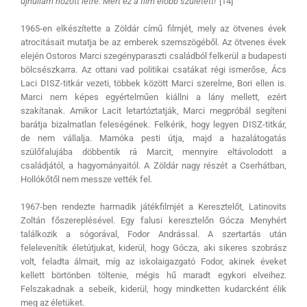
újhullám hozott létre. Mert ez a film előbb született!”
[14]
1965-en elkészítette a Zöldár című filmjét, mely az ötvenes évek
atrocitásait mutatja be az emberek szemszögéből. Az ötvenes évek
elején Ostoros Marci szegényparaszti családból felkerül a budapesti
bölcsészkarra. Az ottani vad politikai csatákat régi ismerőse, Ács
Laci DISZ-titkár vezeti, többek között Marci szerelme, Bori ellen is.
Marci nem képes egyértelműen kiállni a lány mellett, ezért
szakítanak. Amikor Lacit letartóztatják, Marci megpróbál segíteni
barátja bizalmatlan feleségének. Felkérik, hogy legyen DISZ-titkár,
de nem vállalja. Mamóka pesti útja, majd a hazalátogatás
szülőfalujába döbbentik rá Marcit, mennyire eltávolodott a
családjától, a hagyományaitól. A Zöldár nagy részét a Cserhátban,
Hollókőtől nem messze vették fel.
1967-ben rendezte harmadik játékfilmjét a Keresztelőt, Latinovits
Zoltán főszereplésével. Egy falusi keresztelőn Gócza Menyhért
találkozik a sógorával, Fodor Andrással. A szertartás után
felelevenítik életútjukat, kiderül, hogy Gócza, aki sikeres szobrász
volt, feladta álmait, míg az iskolaigazgató Fodor, akinek éveket
kellett börtönben töltenie, mégis hű maradt egykori elveihez.
Felszakadnak a sebeik, kiderül, hogy mindketten kudarcként élik
meg az életüket.