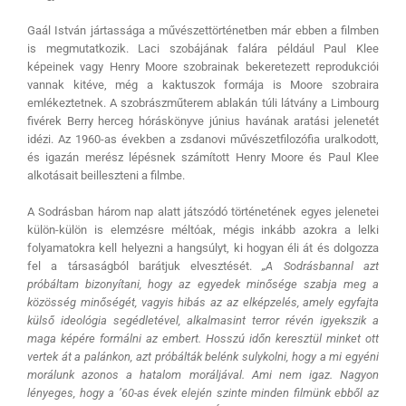
Gaál István jártassága a művészettörténetben már ebben a filmben
is megmutatkozik. Laci szobájának falára például Paul Klee
képeinek vagy Henry Moore szobrainak bekeretezett reprodukciói
vannak kitéve, még a kaktuszok formája is Moore szobraira
emlékeztetnek. A szobrászműterem ablakán túli látvány a Limbourg
fivérek Berry herceg hóráskönyve június havának aratási jelenetét
idézi. Az 1960-as években a zsdanovi művészetfilozófia uralkodott,
és igazán merész lépésnek számított Henry Moore és Paul Klee
alkotásait beilleszteni a filmbe.
A Sodrásban három nap alatt játszódó történetének egyes jelenetei
külön-külön is elemzésre méltóak, mégis inkább azokra a lelki
folyamatokra kell helyezni a hangsúlyt, ki hogyan éli át és dolgozza
fel a társaságból barátjuk elvesztését.
„A Sodrásbannal azt
próbáltam bizonyítani, hogy az egyedek minősége szabja meg a
közösség minőségét, vagyis hibás az az elképzelés, amely egyfajta
külső ideológia segédletével, alkalmasint terror révén igyekszik a
maga képére formálni az embert. Hosszú időn keresztül minket ott
vertek át a palánkon, azt próbálták belénk sulykolni, hogy a mi egyéni
morálunk azonos a hatalom moráljával. Ami nem igaz. Nagyon
lényeges, hogy a ’60-as évek elején szinte minden filmünk ebből az