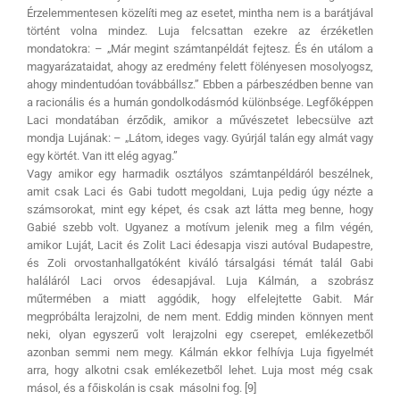
Érzelemmentesen közelíti meg az esetet, mintha nem is a barátjával
történt volna mindez. Luja felcsattan ezekre az érzéketlen
mondatokra: – „Már megint számtanpéldát fejtesz. És én utálom a
magyarázataidat, ahogy az eredmény felett fölényesen mosolyogsz,
ahogy mindentudóan továbbállsz.” Ebben a párbeszédben benne van
a racionális és a humán gondolkodásmód különbsége. Legfőképpen
Laci mondatában érződik, amikor a művészetet lebecsülve azt
mondja Lujának: – „Látom, ideges vagy. Gyúrjál talán egy almát vagy
egy körtét. Van itt elég agyag.”
Vagy amikor egy harmadik osztályos számtanpéldáról beszélnek,
amit csak Laci és Gabi tudott megoldani, Luja pedig úgy nézte a
számsorokat, mint egy képet, és csak azt látta meg benne, hogy
Gabié szebb volt. Ugyanez a motívum jelenik meg a film végén,
amikor Luját, Lacit és Zolit Laci édesapja viszi autóval Budapestre,
és Zoli orvostanhallgatóként kiváló társalgási témát talál Gabi
haláláról Laci orvos édesapjával. Luja Kálmán, a szobrász
műtermében a miatt aggódik, hogy elfelejtette Gabit. Már
megpróbálta lerajzolni, de nem ment. Eddig minden könnyen ment
neki, olyan egyszerű volt lerajzolni egy cserepet, emlékezetből
azonban semmi nem megy. Kálmán ekkor felhívja Luja figyelmét
arra, hogy alkotni csak emlékezetből lehet. Luja most még csak
másol, és a főiskolán is csak másolni fog. [9]