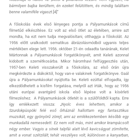
bármilyen bajba kerültem, én ezeket felütöttem, és mindig találtam
benne valamiféle vigaszt.
[4]”
A főiskolás évek első lényeges pontja a
Pályamunkások
című
filmetűd elkészítése. Ez volt az első ötlet az életében, amire azt
mondta, ha ezt nem tudja megvalósítani, otthagyja a főiskolát. Az
1956 előtt uralkodott sematikus ábrázolásmódból ugyanis teljes
mértékben elege lett. 1956. október 21-én odaadta tanárának, Kelet
Mártonnak a
Pályamunkások
forgatókönyvét, amit Keleti azonnal
kidobott a szemétkosárba. Mikor háromhavi felfüggesztés után,
1957-ben Keleti visszakerült a főiskolára, az első órán újra
megkérdezte a diákoktól, hogy van-e valakinek forgatókönyve. Gaál
újra a
Pályamunkásokat
nyújtotta be. Keleti ezúttal elfogadta, így
elkezdődhetett a kisfilm forgatása, melyről azt írták, hogy az 1956
utáni európai avantgárd iskola első lépése volt a kísérleti
filmezéshez. A Pályamunkások ötletét is a szülőföldtől kapta. Erre
így emlékezett vissza: „
Nyolc éves lehettem, amikor a
Szurdokpüspöki felé eső őrháznál hallottam egy fantasztikus
muzsikát, egy gyönyörű zörejt, ami az emlékezetemben később egy
munkadallá nemesedett. Ez nem volt más, mint amikor krampácsolt
négy ember. Vagyis a sínek talpfái alatt lévő kavicságyat zömítette,
amit a vonat szétzilált, tehát veszélyes volt, különösen a kanyarban,