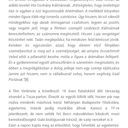
alábbi levelet írta Csohány Kálmánnak:
„Kétségtelen, hogy önéletrajzi
írás is egyben a szó legszorosabb értelmében. A mellékelt könyvben
minden figura több régi ismerős szintézise. Úgy hiszem, kicsit sikerült
mindegyikhez egy darab önmagamat csatolnom, legyen az pozitív,
vagy negatív jelű. Hogy a filmben szereplő szobrászt Kálmánnak
keresztelhettem, az számomra megtisztelő. Hiszen Luja rengeteget
köszönhet neki. Talán meglepődsz, ha mindezen felül kéréssel jövök.
Kereken és egyszerűen azzal, hogy életem első filmjében
személyesítsd is meg azt a személyiséget, aki annyira összeforrott
Veled attól a pillanattól kezdve, mióta a figura a drámában fellépett.
Én a gyökeremmel együtt atmoszférám is szeretném megmutatni, és
ebben a megvilágításban a dolog jellege nem egy szerep eljátszása
(amire azt hiszem, nem is vállalkoznál soha), hanem segítség Gaál
Pistának.”
[8]
A film története a következő: 18 éves fiatalokból álló társaság
strandol a Tisza-parton. Élvezik az együtt töltött időt, hiszen pár nap
múlva mindenki máshová kerül. Néhányan Budapestre főiskolára,
egyetemre, mások pedig munkába állnak. Karesz a TF-re
jelentkezett, de nem vették fel, Berci másodévben kibukott, most
kereskedősegéd. Gabi biológusnak készül, de szép verseket is ír.
Ezen a napon kapta meg az értesítést, hogy felvették az egyetemre.