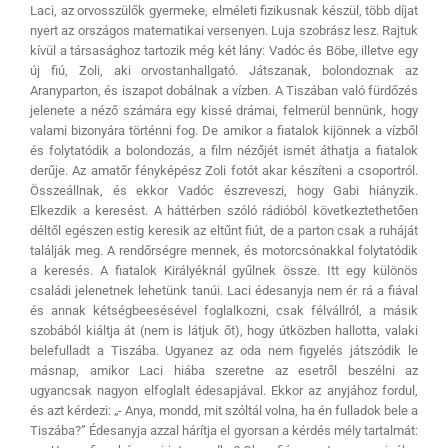
Laci, az orvosszülők gyermeke, elméleti fizikusnak készül, több díjat
nyert az országos matematikai versenyen. Luja szobrász lesz. Rajtuk
kívül a társasághoz tartozik még két lány: Vadóc és Böbe, illetve egy
új fiú, Zoli, aki orvostanhallgató. Játszanak, bolondoznak az
Aranyparton, és iszapot dobálnak a vízben. A Tiszában való fürdőzés
jelenete a néző számára egy kissé drámai, felmerül bennünk, hogy
valami bizonyára történni fog. De amikor a fiatalok kijönnek a vízből
és folytatódik a bolondozás, a film nézőjét ismét áthatja a fiatalok
derűje. Az amatőr fényképész Zoli fotót akar készíteni a csoportról.
Összeállnak, és ekkor Vadóc észreveszi, hogy Gabi hiányzik.
Elkezdik a keresést. A háttérben szóló rádióból következtethetően
déltől egészen estig keresik az eltűnt fiút, de a parton csak a ruháját
találják meg. A rendőrségre mennek, és motorcsónakkal folytatódik
a keresés. A fiatalok Királyéknál gyűlnek össze. Itt egy különös
családi jelenetnek lehetünk tanúi. Laci édesanyja nem ér rá a fiával
és annak kétségbeesésével foglalkozni, csak félvállról, a másik
szobából kiáltja át (nem is látjuk őt), hogy útközben hallotta, valaki
belefulladt a Tiszába. Ugyanez az oda nem figyelés játszódik le
másnap, amikor Laci hiába szeretne az esetről beszélni az
ugyancsak nagyon elfoglalt édesapjával. Ekkor az anyjához fordul,
és azt kérdezi: „- Anya, mondd, mit szóltál volna, ha én fulladok bele a
Tiszába?” Édesanyja azzal hárítja el gyorsan a kérdés mély tartalmát: