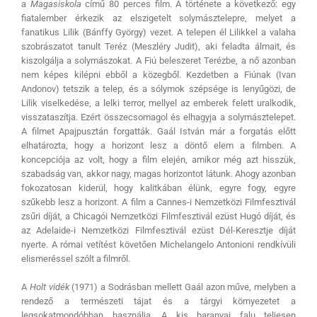
a
Magasiskola
című 80 perces film. A története a következő: egy
fiatalember érkezik az elszigetelt solymásztelepre, melyet a
fanatikus Lilik (Bánffy György) vezet. A telepen él Lilikkel a valaha
szobrászatot tanult Teréz (Meszléry Judit), aki feladta álmait, és
kiszolgálja a solymászokat. A Fiú beleszeret Terézbe, a nő azonban
nem képes kilépni ebből a közegből. Kezdetben a Fiúnak (Ivan
Andonov) tetszik a telep, és a sólymok szépsége is lenyűgözi, de
Lilik viselkedése, a lelki terror, mellyel az emberek felett uralkodik,
visszataszítja. Ezért összecsomagol és elhagyja a solymásztelepet.
A filmet Apajpusztán forgatták. Gaál István már a forgatás előtt
elhatározta, hogy a horizont lesz a döntő elem a filmben. A
koncepciója az volt, hogy a film elején, amikor még azt hisszük,
szabadság van, akkor nagy, magas horizontot látunk. Ahogy azonban
fokozatosan kiderül, hogy kalitkában élünk, egyre fogy, egyre
szűkebb lesz a horizont. A film a Cannes-i Nemzetközi Filmfesztivál
zsűri díját, a Chicagói Nemzetközi Filmfesztivál ezüst Hugó díját, és
az Adelaide-i Nemzetközi Filmfesztivál ezüst Dél-Keresztje díját
nyerte. A római vetítést követően Michelangelo Antonioni rendkívüli
elismeréssel szólt a filmről.
A
Holt vidék
(1971) a Sodrásban mellett Gaál azon műve, melyben a
rendező a természeti tájat és a tárgyi környezetet a
legsokatmondóbban használja. A kis baranyai falu teljesen