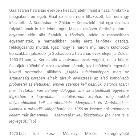
Gaál István hatvanas években készült játékfilmjeit a hazai filmkritika
trilógiaként emlegeti. Gaál ez ellen nem tiltakozott, bár nem így
készítette. A Sodrásban – Zöldár – Keresztelő triót egymás laza
folytatásának is fel lehet fogni. Míg az elsőben érettségi után –
egyetem előtt álló fiatalok a főhősök, addig a másodikban
egyetemisták, a harmadikban pedig érett felnőttek gazdag,
feldolgozandó múlttal. Igaz, hogy a három mű három különböző
korszakban játszódik (a Sodrásban a hatvanas évek elején, a Zöldár
1950-51-ben, a Keresztelő a hatvanas évek végén), de a hősök
életútjuk különböző szakaszaiban járnak, így fejlődésük egymást
követő sorrendbe állítható.
„Lujáék tulajdonképpen még az
ártatlanság korában élnek; társuk elvesztése az első komolyabb
próbatétel az életükben, amivel szembe kell nézniük. Ostoros Marci
már tisztában van néhány dologgal, ám az átpolitizált egyetemi
légkörben, a legvadabb sztálinizmus korában még sokkal
súlyosabbakkal kell szembesülnie. Menyusnak és Andrásnak –
akiknek a második világháborún és 1956-on kezdve sok mindenen
kellett már átmenniük – számvetést kell készíteniük (ha nem is a
legvégsőt).”
[15]
1970-ben lett kész Mészöly Miklós kisregényéből