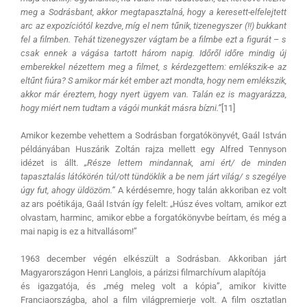
meg a Sodrásbant, akkor megtapasztalná, hogy a keresett-elfelejtett
arc az expozíciótól kezdve, míg el nem tűnik, tizenegyszer (!!) bukkant
fel a filmben. Tehát tizenegyszer vágtam be a filmbe ezt a figurát – s
csak ennek a vágása tartott három napig. Időről időre mindig új
emberekkel nézettem meg a filmet, s kérdezgettem: emlékszik-e az
eltűnt fiúra? S amikor már két ember azt mondta, hogy nem emlékszik,
akkor már éreztem, hogy nyert ügyem van. Talán ez is magyarázza,
hogy miért nem tudtam a vágói munkát másra bízni.”
[11]
Amikor kezembe vehettem a Sodrásban forgatókönyvét, Gaál István
példányában Huszárik Zoltán rajza mellett egy Alfred Tennyson
idézet is állt.
„Része lettem mindannak, ami ért/ de minden
tapasztalás látókörén túl/ott tündöklik a be nem járt világ/ s szegélye
úgy fut, ahogy üldözöm.”
A kérdésemre, hogy talán akkoriban ez volt
az ars poétikája, Gaál István így felelt: „Húsz éves voltam, amikor ezt
olvastam, harminc, amikor ebbe a forgatókönyvbe beírtam, és még a
mai napig is ez a hitvallásom!”
1963 december végén elkészült a Sodrásban. Akkoriban járt
Magyarországon Henri Langlois, a párizsi filmarchívum alapítója
és igazgatója, és „még meleg volt a kópia”, amikor kivitte
Franciaországba, ahol a film világpremierje volt. A film osztatlan