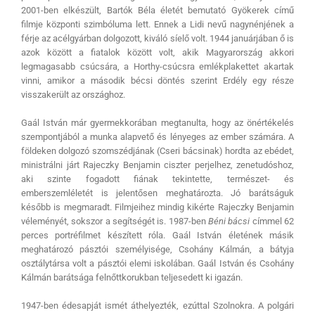
2001-ben elkészült, Bartók Béla életét bemutató Gyökerek című
filmje központi szimbóluma lett. Ennek a Lidi nevű nagynénjének a
férje az acélgyárban dolgozott, kiváló síelő volt. 1944 januárjában ő is
azok között a fiatalok között volt, akik Magyarország akkori
legmagasabb csúcsára, a Horthy-csúcsra emlékplakettet akartak
vinni, amikor a második bécsi döntés szerint Erdély egy része
visszakerült az országhoz.
Gaál István már gyermekkorában megtanulta, hogy az önértékelés
szempontjából a munka alapvető és lényeges az ember számára. A
földeken dolgozó szomszédjának (Cseri bácsinak) hordta az ebédet,
ministrálni járt Rajeczky Benjamin ciszter perjelhez, zenetudóshoz,
aki szinte fogadott fiának tekintette, természet- és
emberszemléletét is jelentősen meghatározta. Jó barátságuk
később is megmaradt. Filmjeihez mindig kikérte Rajeczky Benjamin
véleményét, sokszor a segítségét is. 1987-ben
Béni bácsi
címmel 62
perces portréfilmet készített róla. Gaál István életének másik
meghatározó pásztói személyisége, Csohány Kálmán, a bátyja
osztálytársa volt a pásztói elemi iskolában. Gaál István és Csohány
Kálmán barátsága felnőttkorukban teljesedett ki igazán.
1947-ben édesapját ismét áthelyezték, ezúttal Szolnokra. A polgári