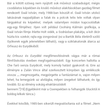
Bár a kötött szöveg nem nyújtott sok művészi szabadságot, mégis
csodálatos képekben és kiváló művészi alakításokban gazdag filmet
rendezett Gaál István, mely 1988-ban készült el. Gaál István utolsó
lakásának nappalijában a falak és a polcok telis tele voltak olyan
tárgyakkal és képekkel, melyek valamilyen módon kapcsolódtak
egy-egy filmjéhez. Ilyen volt például Csohány Kálmán grafikája, a
Gaál István filmje ihlette Holt vidék, a Sodrásban plakátja, a két ökör
húzta kis szekér, rajta egy zongorával (ez a Bartók Béla életéről szóló
Gyökerek egyik jelenetében látható), vagy a sziklakatonák álarca az
Orfeusz és Eurydikéből.
Az
Orfeusz és Eurydiké
megfilmesítésének vágya már a római
filmfőiskolás éveiben megfogalmazódott. Egy koncerten hallotta a
Che farò senza Eurydicét, mely komoly hatást gyakorolt rá. Erre az
élményre a Zalán Vince által szerkesztett könyvben így emlékszik
vissza: „…megmozgatta, megpörgette a fantáziámat is, vajon milyen
lehet, ha lemegyünk az alvilágba, milyen üregeket láthatunk, és így
tovább. Ez az élmény sokáig elraktározódott
bennem.”[19] (Egyébként már a Cserepekben is felhangzik Glucktól A
boldog lelkek tánca.)
Évekkel később, 1985-ben sikerült megvalósítania ezt a filmet. „Nem