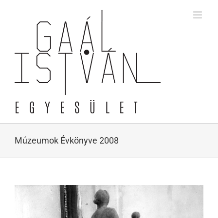
Skip
to
content
Múzeumok Évkönyve 2008
View
Larger
Image