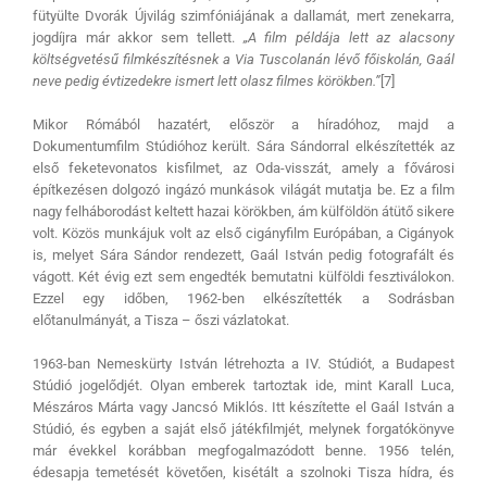
fütyülte Dvorák Újvilág szimfóniájának a dallamát, mert zenekarra,
jogdíjra már akkor sem tellett.
„A film példája lett az alacsony
költségvetésű filmkészítésnek a Via Tuscolanán lévő főiskolán, Gaál
neve pedig évtizedekre ismert lett olasz filmes körökben.”
[7]
Mikor Rómából hazatért, először a híradóhoz, majd a
Dokumentumfilm Stúdióhoz került. Sára Sándorral elkészítették az
első feketevonatos kisfilmet, az Oda-visszát, amely a fővárosi
építkezésen dolgozó ingázó munkások világát mutatja be. Ez a film
nagy felháborodást keltett hazai körökben, ám külföldön átütő sikere
volt. Közös munkájuk volt az első cigányfilm Európában, a Cigányok
is, melyet Sára Sándor rendezett, Gaál István pedig fotografált és
vágott. Két évig ezt sem engedték bemutatni külföldi fesztiválokon.
Ezzel egy időben, 1962-ben elkészítették a Sodrásban
előtanulmányát, a Tisza – őszi vázlatokat.
1963-ban Nemeskürty István létrehozta a IV. Stúdiót, a Budapest
Stúdió jogelődjét. Olyan emberek tartoztak ide, mint Karall Luca,
Mészáros Márta vagy Jancsó Miklós. Itt készítette el Gaál István a
Stúdió, és egyben a saját első játékfilmjét, melynek forgatókönyve
már évekkel korábban megfogalmazódott benne. 1956 telén,
édesapja temetését követően, kisétált a szolnoki Tisza hídra, és