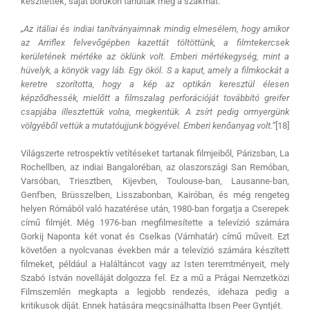
készítették, saját bőrükön tanulták meg a szakmát.
„Az itáliai és indiai tanítványaimnak mindig elmesélem, hogy amikor
az Arriflex felvevőgépben kazettát töltöttünk, a filmtekercsek
kerületének mértéke az öklünk volt. Emberi mértékegység, mint a
hüvelyk, a könyök vagy láb. Egy ököl. S a kaput, amely a filmkockát a
keretre szorította, hogy a kép az optikán keresztül élesen
képződhessék, mielőtt a filmszalag perforációját továbbító greifer
csapjába illesztettük volna, megkentük. A zsírt pedig orrnyergünk
völgyéből vettük a mutatóujjunk bögyével. Emberi kenőanyag volt.”
[18]
Világszerte retrospektív vetítéseket tartanak filmjeiből, Párizsban, La
Rochellben, az indiai Bangaloréban, az olaszországi San Remóban,
Varsóban, Triesztben, Kijevben, Toulouse-ban, Lausanne-ban,
Genfben, Brüsszelben, Lisszabonban, Kairóban, és még rengeteg
helyen Rómából való hazatérése után, 1980-ban forgatja a Cserepek
című filmjét. Még 1976-ban megfilmesítette a televízió számára
Gorkij Naponta két vonat és Cselkas (Vámhatár) című műveit. Ezt
követően a nyolcvanas években már a televízió számára készített
filmeket, például a Haláltáncot vagy az Isten teremtményeit, mely
Szabó István novelláját dolgozza fel. Ez a mű a Prágai Nemzetközi
Filmszemlén megkapta a legjobb rendezés, idehaza pedig a
kritikusok díját. Ennek hatására megcsinálhatta Ibsen Peer Gyntjét.