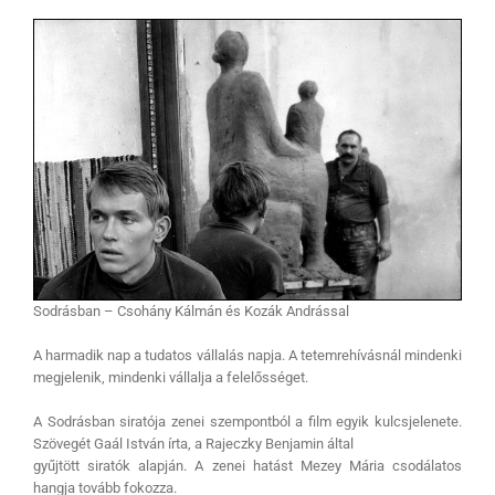
Sodrásban – Csohány Kálmán és Kozák Andrással
A harmadik nap a tudatos vállalás napja. A tetemrehívásnál mindenki
megjelenik, mindenki vállalja a felelősséget.
A Sodrásban siratója zenei szempontból a film egyik kulcsjelenete.
Szövegét Gaál István írta, a Rajeczky Benjamin által
gyűjtött siratók alapján. A zenei hatást Mezey Mária csodálatos
hangja tovább fokozza.