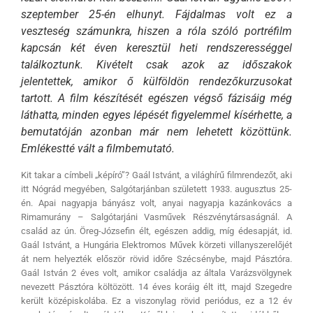
szeptember 25-én elhunyt. Fájdalmas volt ez a
veszteség számunkra, hiszen a róla szóló portréfilm
kapcsán két éven keresztül heti rendszerességgel
találkoztunk. Kivételt csak azok az időszakok
jelentettek, amikor ő külföldön rendezőkurzusokat
tartott. A film készítését egészen végső fázisáig még
láthatta, minden egyes lépését figyelemmel kísérhette, a
bemutatóján azonban már nem lehetett közöttünk.
Emlékestté vált a filmbemutató.
Kit takar a címbeli „képíró”? Gaál Istvánt, a világhírű filmrendezőt, aki
itt Nógrád megyében, Salgótarjánban született 1933. augusztus 25-
én. Apai nagyapja bányász volt, anyai nagyapja kazánkovács a
Rimamurány – Salgótarjáni Vasművek Részvénytársaságnál. A
család az ún. Öreg-Józsefin élt, egészen addig, míg édesapját, id.
Gaál Istvánt, a Hungária Elektromos Művek körzeti villanyszerelőjét
át nem helyezték először rövid időre Szécsénybe, majd Pásztóra.
Gaál István 2 éves volt, amikor családja az általa Varázsvölgynek
nevezett Pásztóra költözött. 14 éves koráig élt itt, majd Szegedre
került középiskolába. Ez a viszonylag rövid periódus, ez a 12 év