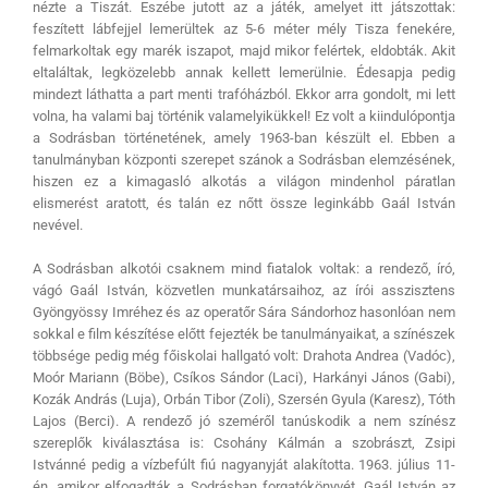
nézte a Tiszát. Eszébe jutott az a játék, amelyet itt játszottak:
feszített lábfejjel lemerültek az 5-6 méter mély Tisza fenekére,
felmarkoltak egy marék iszapot, majd mikor felértek, eldobták. Akit
eltaláltak, legközelebb annak kellett lemerülnie. Édesapja pedig
mindezt láthatta a part menti trafóházból. Ekkor arra gondolt, mi lett
volna, ha valami baj történik valamelyikükkel! Ez volt a kiindulópontja
a Sodrásban történetének, amely 1963-ban készült el. Ebben a
tanulmányban központi szerepet szánok a Sodrásban elemzésének,
hiszen ez a kimagasló alkotás a világon mindenhol páratlan
elismerést aratott, és talán ez nőtt össze leginkább Gaál István
nevével.
A Sodrásban alkotói csaknem mind fiatalok voltak: a rendező, író,
vágó Gaál István, közvetlen munkatársaihoz, az írói asszisztens
Gyöngyössy Imréhez és az operatőr Sára Sándorhoz hasonlóan nem
sokkal e film készítése előtt fejezték be tanulmányaikat, a színészek
többsége pedig még főiskolai hallgató volt: Drahota Andrea (Vadóc),
Moór Mariann (Böbe), Csíkos Sándor (Laci), Harkányi János (Gabi),
Kozák András (Luja), Orbán Tibor (Zoli), Szersén Gyula (Karesz), Tóth
Lajos (Berci). A rendező jó szeméről tanúskodik a nem színész
szereplők kiválasztása is: Csohány Kálmán a szobrászt, Zsipi
Istvánné pedig a vízbefúlt fiú nagyanyját alakította. 1963. július 11-
én, amikor elfogadták a Sodrásban forgatókönyvét, Gaál István az