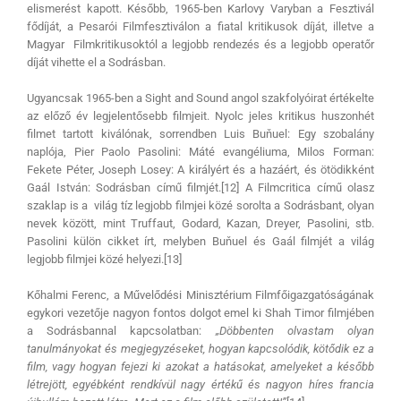
elismerést kapott. Később, 1965-ben Karlovy Varyban a Fesztivál
fődíját, a Pesarói Filmfesztiválon a fiatal kritikusok díját, illetve a
Magyar Filmkritikusoktól a legjobb rendezés és a legjobb operatőr
díját vihette el a Sodrásban.
Ugyancsak 1965-ben a Sight and Sound angol szakfolyóirat értékelte
az előző év legjelentősebb filmjeit. Nyolc jeles kritikus huszonhét
filmet tartott kiválónak, sorrendben Luis Buňuel: Egy szobalány
naplója, Pier Paolo Pasolini: Máté evangéliuma, Milos Forman:
Fekete Péter, Joseph Losey: A királyért és a hazáért, és ötödikként
Gaál István: Sodrásban című filmjét.[12] A Filmcritica című olasz
szaklap is a világ tíz legjobb filmjei közé sorolta a Sodrásbant, olyan
nevek között, mint Truffaut, Godard, Kazan, Dreyer, Pasolini, stb.
Pasolini külön cikket írt, melyben Buňuel és Gaál filmjét a világ
legjobb filmjei közé helyezi.[13]
Kőhalmi Ferenc, a Művelődési Minisztérium Filmfőigazgatóságának
egykori vezetője nagyon fontos dolgot emel ki Shah Timor filmjében
a Sodrásbannal kapcsolatban:
„Döbbenten olvastam olyan
tanulmányokat és megjegyzéseket, hogyan kapcsolódik, kötődik ez a
film, vagy hogyan fejezi ki azokat a hatásokat, amelyeket a később
létrejött, egyébként rendkívül nagy értékű és nagyon híres francia