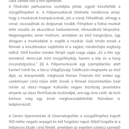
Sára Sándor volt a film operatőre.
A főiskolán párhuzamos osztályba jártak, együtt készítették a
vizsgafilmjeiket is. A
Pályamunkások
története mindössze annyi,
hogy a munkások krampácsolnak, jön a vonat, félreállnak, elmegy a
vonat, visszaállnak és dolgoznak tovább. Filmjében a fizikai munkát
tette vizuális és akusztikus hatáselemmé, ritmusalkotó tényezővé.
Négynegyedes zenei motívum, amelyben az első hangsúlyos, úgy
ahogyan a munkadalok is segítik a munkát. Gaál István ennek a
filmnek a készítésekor sajátította el a vágást, mindenfajta segítség
nélkül. Ettől kezdve minden filmjét saját maga vágta.
„Ez a film egy
remekmű. Nemcsak mint mozgófénykép, hanem a kép és a hang
összedolgozása.”
[6] A Pályamunkások egy szempillantás alatt
karriert futott be, a bécsi Világifjúsági Találkozón megnyerte az első
díjat, az Aranymedált, méghozzá Roman Polanski
Két ember egy
szekrénnyel
című műve előtt. Ennek a filmnek köszönhetően Gaál
István az olasz–magyar kulturális vegyes bizottság javaslatára
elnyerte az olasz filmfőiskola ösztöndíját, ami egy évre szólt, de kinti
kérésre még egy évvel meghosszabbították. Rómában is
lediplomázott.
A Centro Sperimentale di Cinematografián a vizsgafilmjéhez kapott
300 méter negatív anyagot és két forgatási napot. Ebből forgatta le a
hétperces Etude című filmjét, amelyben az egyetlen színész szereplő