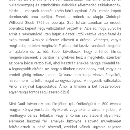
hullámmozgás) és szimbolikus alakokkal (életmadár, sziklakatonák,
életfa – melynek törzsét körös-körül egykori élők immár kopott
domborzatú arca borítja). Ennek a műnek az alapja Christoph
Willibald Gluck 1762-es operája. Gaál István azonban az eredeti
operához képest négy változtatást végzett el. Az első, hogy Eurydiké
arcát a reinkarnáció után látjuk először. Ettől kezdve végig fiatal és
szép marad. Amikor Orfeusz elköveti a drámai vétséget, vagyis
megfordul, hirtelen megőszül. E pillanattól kezdve vonásait megjelöli
a fájdalom és az idő. Ebből következik, hogy a főhős filmes
megjelenítésének a bariton hangfekvés lesz a megfelelő, szemben
az opera bécsi verziójával, ahol kasztrált énekes hangja csendül fel.
A legnagyobb eltérés az, hogy a filmben nincs happy end, vagyis az
eredeti görög mítosz szerint Orfeusz nem kapja vissza Eurydikét,
hiszen nem tartotta magát az egyezséghez. A negyedik változtatás
Ámor alakjával kapcsolatos: Ámor a filmben a két főszereplővel
egyenrangú fontosságú szereplő.[21]
Mint Gaál István oly sok filmjében (pl.: Örökségünk – 500 éves a
magyar könyvnyomtatás, Gyökerek vagy akár a városfilmjeiben, A
rendhagyó párizsi leltárban vagy a Római szonátában) olyan képi
elemeket használ fel, amelyek bizonyos alapvető műveltséget
feltételeznek a néző részéről, ezekkel válnak ugyanis teljesen