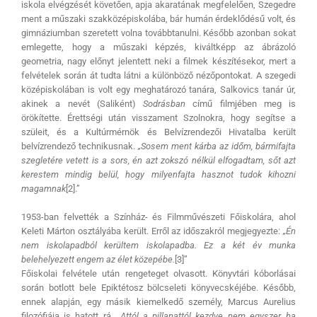
iskola elvégzését követően, apja akaratának megfelelően, Szegedre
ment a műszaki szakközépiskolába, bár humán érdeklődésű volt, és
gimnáziumban szeretett volna továbbtanulni. Később azonban sokat
emlegette, hogy a műszaki képzés, kiváltképp az ábrázoló
geometria, nagy előnyt jelentett neki a filmek készítésekor, mert a
felvételek során át tudta látni a különböző nézőpontokat. A szegedi
középiskolában is volt egy meghatározó tanára, Salkovics tanár úr,
akinek a nevét (Saliként)
Sodrásban
című filmjében meg is
örökítette. Érettségi után visszament Szolnokra, hogy segítse a
szüleit, és a Kultúrmérnök és Belvízrendezői Hivatalba került
belvízrendező technikusnak.
„Sosem ment kárba az időm, bármifajta
szegletére vetett is a sors, én azt zokszó nélkül elfogadtam, sőt azt
kerestem mindig belül, hogy milyenfajta hasznot tudok kihozni
magamnak
[2].”
1953-ban felvették a Színház- és Filmművészeti Főiskolára, ahol
Keleti Márton osztályába került. Erről az időszakról megjegyezte:
„Én
nem iskolapadból kerültem iskolapadba. Ez a két év munka
belehelyezett engem az élet közepébe.
[3]”
Főiskolai felvétele után rengeteget olvasott. Könyvtári kóborlásai
során botlott bele Epiktétosz bölcseleti könyvecskéjébe. Később,
ennek alapján, egy másik kiemelkedő személy, Marcus Aurelius
filozófiája is hatott rá.
„Attól a pillanattól kezdve nem egyszer, ha