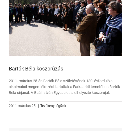
Bartók Béla koszorúzás
2011. március 25-én Bartók Béla születésének 130. évfordulója
alkalmából megemlékezést tartottak a Farkasréti temetőben Bartók
Béla sírjánál. A Gaál István Egyesület is elhelyezte koszorúját.
2011 március 25.
|
Tevékenységünk