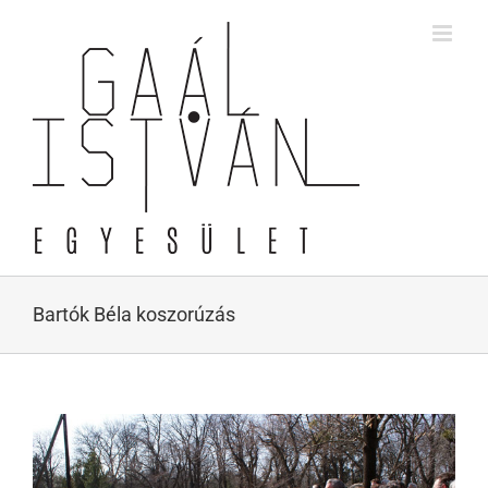
Skip
to
content
Bartók Béla koszorúzás
View
Larger
Image